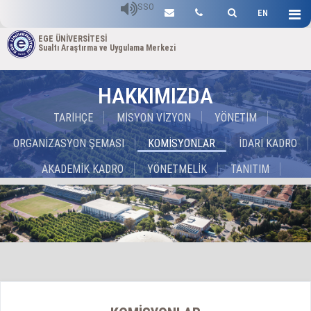
SSO
EN
EGE ÜNİVERSİTESİ
Sualtı Araştırma ve Uygulama Merkezi
HAKKIMIZDA
TARİHÇE
MİSYON VİZYON
YÖNETİM
ORGANİZASYON ŞEMASI
KOMİSYONLAR
İDARİ KADRO
AKADEMİK KADRO
YÖNETMELİK
TANITIM