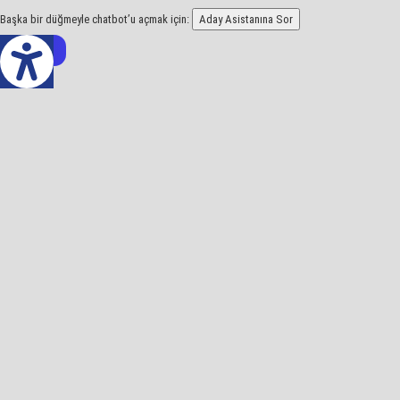
Başka bir düğmeyle chatbot’u açmak için:
Aday Asistanına Sor
z Çeviri