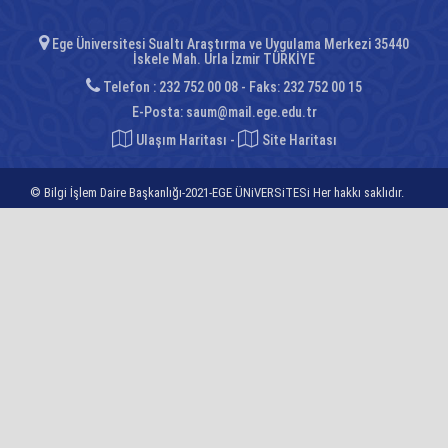
Ege Üniversitesi Sualtı Araştırma ve Uygulama Merkezi 35440
İskele Mah. Urla İzmir TÜRKİYE
Telefon : 232 752 00 08 - Faks: 232 752 00 15
E-Posta:
saum@mail.ege.edu.tr
Ulaşım Haritası
-
Site Haritası
© Bilgi İşlem Daire Başkanlığı-2021-EGE ÜNiVERSiTESi Her hakkı saklıdır.