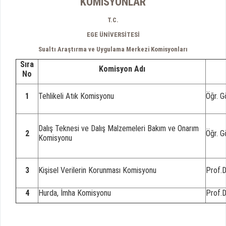
KOMİSYONLAR
T.C.
EGE ÜNİVERSİTESİ
Sualtı Araştırma ve Uygulama Merkezi Komisyonları
Sıra
Komisyon Adı
No
1
Tehlikeli Atık Komisyonu
Öğr. G
Dalış Teknesi ve Dalış Malzemeleri Bakım ve Onarım
2
Öğr. 
Komisyonu
3
Kişisel Verilerin Korunması Komisyonu
Prof.
4
Hurda, İmha Komisyonu
Prof.